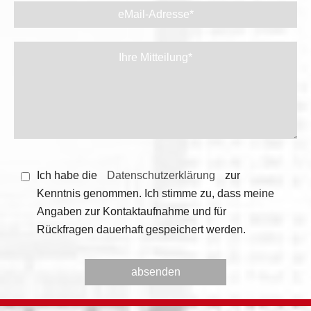
Ich habe die
Datenschutzerklärung
zur
Kenntnis genommen. Ich stimme zu, dass meine
Angaben zur Kontaktaufnahme und für
Rückfragen dauerhaft gespeichert werden.
Bitte
Bitte
lasse
lasse
dieses
dieses
Feld
Feld